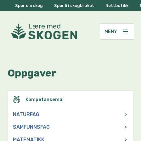
Spør om skog
Spør 5 i skogbruket
Nettbutikk
Oppgaver
Kompetansemål
NATURFAG
>
SAMFUNNSFAG
>
MATEMATIKK
>