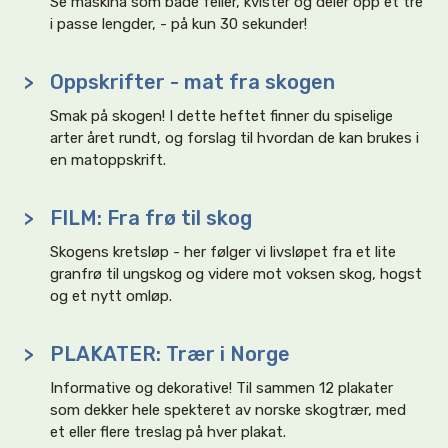
Se maskina som både feller, kvister og deler opp et tre
i passe lengder, - på kun 30 sekunder!
>
Oppskrifter - mat fra skogen
Smak på skogen! I dette heftet finner du spiselige
arter året rundt, og forslag til hvordan de kan brukes i
en matoppskrift.
>
FILM: Fra frø til skog
Skogens kretsløp - her følger vi livsløpet fra et lite
granfrø til ungskog og videre mot voksen skog, hogst
og et nytt omløp.
>
PLAKATER: Trær i Norge
Informative og dekorative! Til sammen 12 plakater
som dekker hele spekteret av norske skogtrær, med
et eller flere treslag på hver plakat.