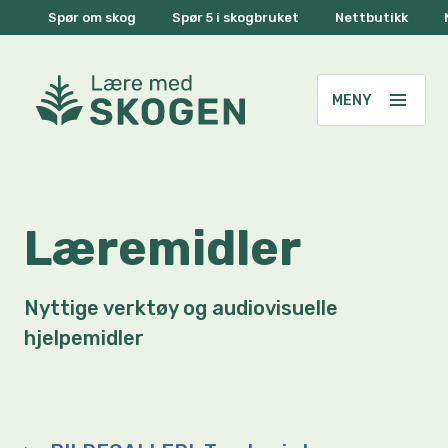
Spør om skog
Spør 5 i skogbruket
Nettbutikk
Læremidler
Nyttige verktøy og audiovisuelle
hjelpemidler