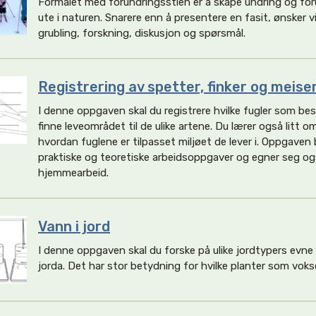
Formålet med forundringsstien er å skape undring og for
ute i naturen. Snarere enn å presentere en fasit, ønsker vi
grubling, forskning, diskusjon og spørsmål.
Registrering av spetter, finker og meise
I denne oppgaven skal du registrere hvilke fugler som be
finne leveområdet til de ulike artene. Du lærer også litt o
hvordan fuglene er tilpasset miljøet de lever i. Oppgaven
praktiske og teoretiske arbeidsoppgaver og egner seg ogs
hjemmearbeid.
Vann i jord
I denne oppgaven skal du forske på ulike jordtypers evne t
jorda. Det har stor betydning for hvilke planter som voks