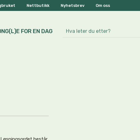
ogbruket
Nettbutikk
Nyhetsbrev
Om oss
ONG(L)E FOR EN DAG
. Løsningsordet består