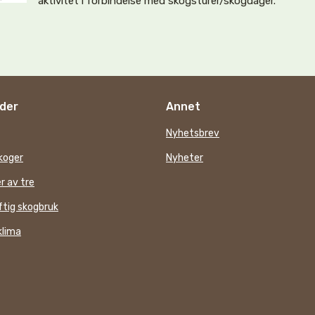
aktivitet i forbindelse med skogsturer/skogdager.
der
Annet
Nyhetsbrev
koger
Nyheter
r av tre
tig skogbruk
klima