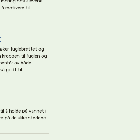
undring hos elevene
 å motivere til
r
søker fuglebrettet og
m kroppen til fuglen og
 består av både
å godt til
il å holde på vannet i
er på de ulike stedene.