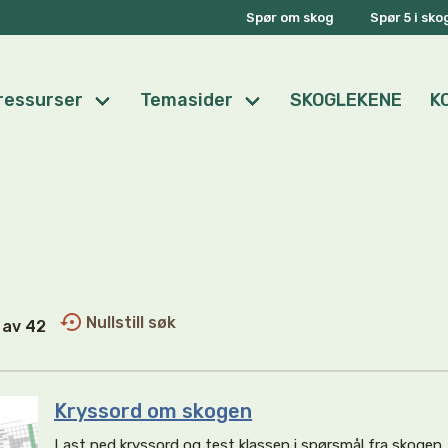
Spør om skog
Spør 5 i sk
ressurser
Temasider
SKOGLEKENE
K
Nullstill søk
9 av 42
Kryssord om skogen
Last ned kryssord og test klassen i spørsmål fra skogen