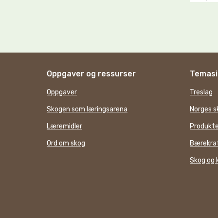
Oppgaver og ressurser
Temasi
Oppgaver
Treslag
Skogen som læringsarena
Norges s
Læremidler
Produkte
Ord om skog
Bærekraf
Skog og 