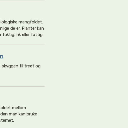
biologiske mangfoldet.
lige de er. Planter kan
fuktig, rik eller fattig.
en
 skyggen til treet og
holdet mellom
ordan man kan bruke
stemet.