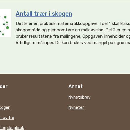
Antall trær i skogen
Dette er en praktisk matematikkoppgave. I del 1 skal kla
skogområde og gjennomføre en måleøvelse. Del 2 er en 
bruker resultatene fra målingene. Oppgaven inneholder og
6 tidligere målinger. De kan brukes ved mangel på egne må
der
Annet
Nyhetsbrev
koger
Nyheter
r av tre
tig skogbruk