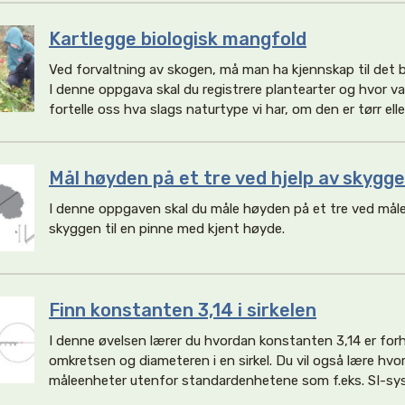
Kartlegge biologisk mangfold
Ved forvaltning av skogen, må man ha kjennskap til det 
I denne oppgava skal du registrere plantearter og hvor van
fortelle oss hva slags naturtype vi har, om den er tørr eller 
Mål høyden på et tre ved hjelp av skygg
I denne oppgaven skal du måle høyden på et tre ved måle
skyggen til en pinne med kjent høyde.
Finn konstanten 3,14 i sirkelen
I denne øvelsen lærer du hvordan konstanten 3,14 er for
omkretsen og diameteren i en sirkel. Du vil også lære hv
måleenheter utenfor standardenhetene som f.eks. SI-sy