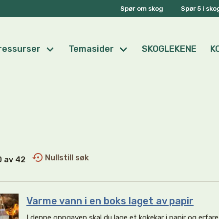
Spør om skog
Spør 5 i sk
ressurser
Temasider
SKOGLEKENE
K
Nullstill søk
10 av 42
Varme vann i en boks laget av papir
I denne oppgaven skal du lage et kokekar i papir og erfare