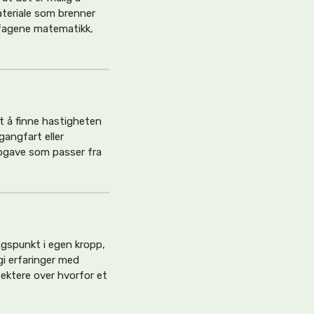
ateriale som brenner
l fagene matematikk,
et å finne hastigheten
gangfart eller
gave som passer fra
gspunkt i egen kropp,
gi erfaringer med
lektere over hvorfor et