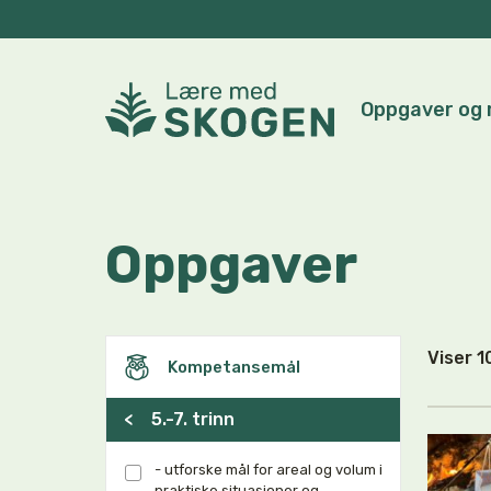
Oppgaver og 
Oppgaver
Viser 
Kompetansemål
<
5.-7. trinn
- utforske mål for areal og volum i
praktiske situasjoner og