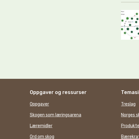
Oppgaver og ressurser
Temasi
Oppgaver
Treslag
Skogen som læringsarena
Norges s
Læremidler
Produkte
Ord om skog
Bærekraf