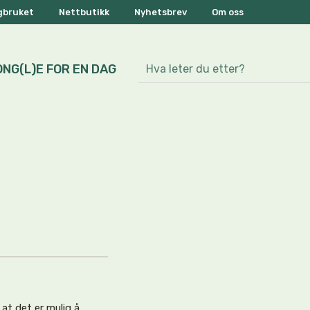
ogbruket
Nettbutikk
Nyhetsbrev
Om oss
ONG(L)E FOR EN DAG
 at det er mulig å