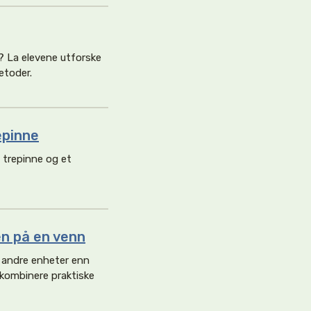
? La elevene utforske
etoder.
epinne
 trepinne og et
en på en venn
 andre enheter enn
kombinere praktiske