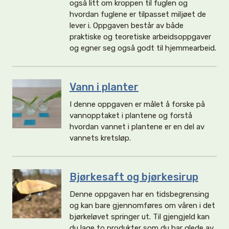
også litt om kroppen til fuglen og
hvordan fuglene er tilpasset miljøet de
lever i. Oppgaven består av både
praktiske og teoretiske arbeidsoppgaver
og egner seg også godt til hjemmearbeid.
Vann i planter
I denne oppgaven er målet å forske på
vannopptaket i plantene og forstå
hvordan vannet i plantene er en del av
vannets kretsløp.
Bjørkesaft og bjørkesirup
Denne oppgaven har en tidsbegrensing
og kan bare gjennomføres om våren i det
bjørkeløvet springer ut. Til gjengjeld kan
du lage to produkter som du har glede av