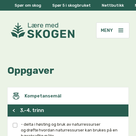
Spør om skog
Spør 5 i skogbruket
Nettbutikk
Oppgaver
Kompetansemål
<
3.-4. trinn
- delta i høsting og bruk av naturressurser
og drøfte hvordan naturressurser kan brukes på en
bærekraftig måte