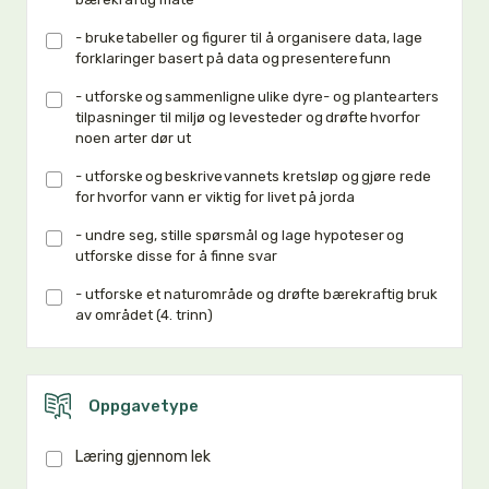
- bruke tabeller og figurer til å organisere data, lage
forklaringer basert på data og presentere funn
- utforske og sammenligne ulike dyre- og plantearters
tilpasninger til miljø og levesteder og drøfte hvorfor
noen arter dør ut
- utforske og beskrive vannets kretsløp og gjøre rede
for hvorfor vann er viktig for livet på jorda
- undre seg, stille spørsmål og lage hypoteser og
utforske disse for å finne svar
- utforske et naturområde og drøfte bærekraftig bruk
av området (4. trinn)
Oppgavetype
Læring gjennom lek