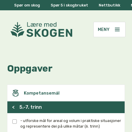
Spør om skog
Spør 5 i skogbruket
Nettbutikk
Oppgaver
Kompetansemål
<
5.-7. trinn
- utforske mål for areal og volum i praktiske situasjoner
og representere dei på ulike måtar (6. trinn)