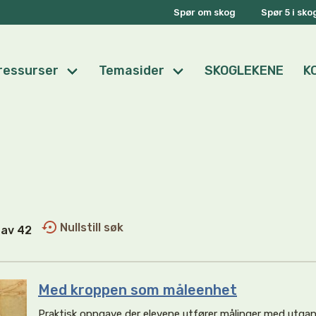
Spør om skog
Spør 5 i sk
ressurser
Temasider
SKOGLEKENE
K
Nullstill søk
7 av 42
Med kroppen som måleenhet
Praktisk oppgave der elevene utfører målinger med utgan