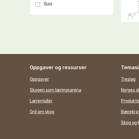
Quiz
Oppgaver og ressurser
Temasi
Oppgaver
Treslag
Skogen som læringsarena
Norges s
Læremidler
Produkte
Ord om skog
Bærekraf
Skog og 