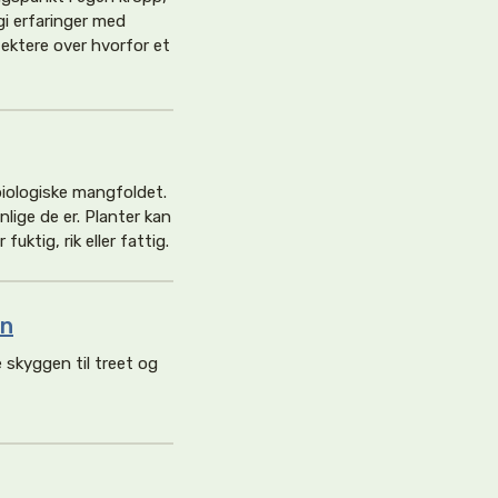
gi erfaringer med
lektere over hvorfor et
biologiske mangfoldet.
lige de er. Planter kan
fuktig, rik eller fattig.
en
 skyggen til treet og