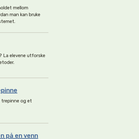
holdet mellom
ordan man kan bruke
stemet.
? La elevene utforske
etoder.
epinne
 trepinne og et
en på en venn