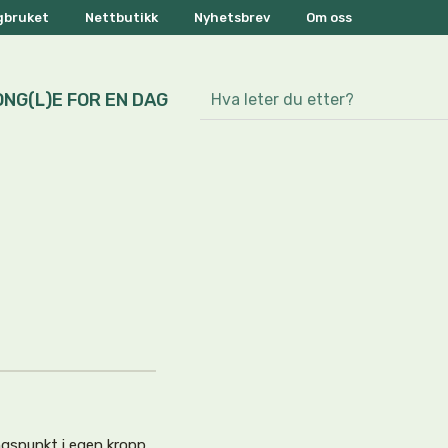
ogbruket
Nettbutikk
Nyhetsbrev
Om oss
ONG(L)E FOR EN DAG
gspunkt i egen kropp,