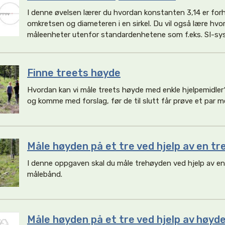
I denne øvelsen lærer du hvordan konstanten 3,14 er for
omkretsen og diameteren i en sirkel. Du vil også lære hv
måleenheter utenfor standardenhetene som f.eks. SI-sy
Finne treets høyde
Hvordan kan vi måle treets høyde med enkle hjelpemidler
og komme med forslag, før de til slutt får prøve et par m
Måle høyden på et tre ved hjelp av en tr
I denne oppgaven skal du måle trehøyden ved hjelp av en
målebånd.
Måle høyden på et tre ved hjelp av høyd