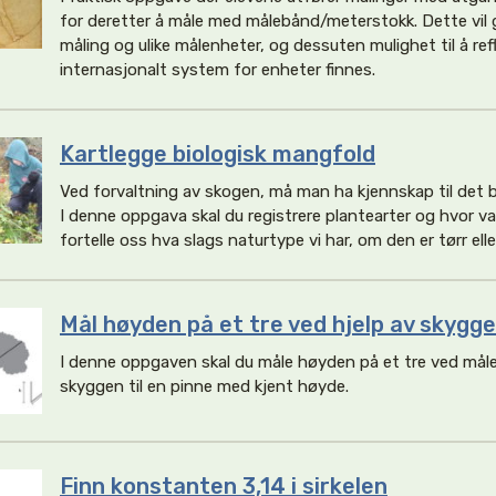
for deretter å måle med målebånd/meterstokk. Dette vil 
måling og ulike målenheter, og dessuten mulighet til å ref
internasjonalt system for enheter finnes.
Kartlegge biologisk mangfold
Ved forvaltning av skogen, må man ha kjennskap til det 
I denne oppgava skal du registrere plantearter og hvor van
fortelle oss hva slags naturtype vi har, om den er tørr eller 
Mål høyden på et tre ved hjelp av skygg
I denne oppgaven skal du måle høyden på et tre ved måle
skyggen til en pinne med kjent høyde.
Finn konstanten 3,14 i sirkelen