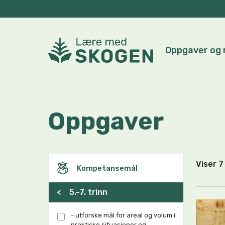
Oppgaver og 
Oppgaver
Viser 
Kompetansemål
<
5.-7. trinn
- utforske mål for areal og volum i
praktiske situasjoner og