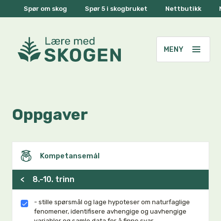
Spør om skog
Spør 5 i skogbruket
Nettbutikk
Oppgaver
Kompetansemål
<
8.-10. trinn
- stille spørsmål og lage hypoteser om naturfaglige
fenomener, identifisere avhengige og uavhengige
variabler og samle data for å finne svar