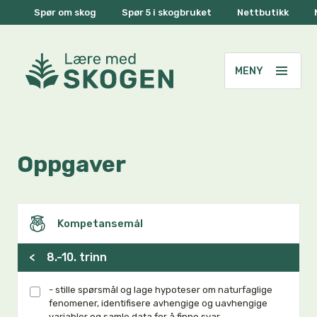
Spør om skog
Spør 5 i skogbruket
Nettbutikk
Oppgaver
Kompetansemål
<
8.-10. trinn
- stille spørsmål og lage hypoteser om naturfaglige
fenomener, identifisere avhengige og uavhengige
variabler og samle data for å finne svar