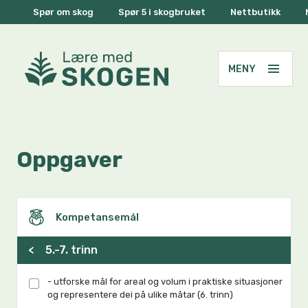
Spør om skog
Spør 5 i skogbruket
Nettbutikk
Oppgaver
Kompetansemål
<
5.-7. trinn
- utforske mål for areal og volum i praktiske situasjoner
og representere dei på ulike måtar (6. trinn)