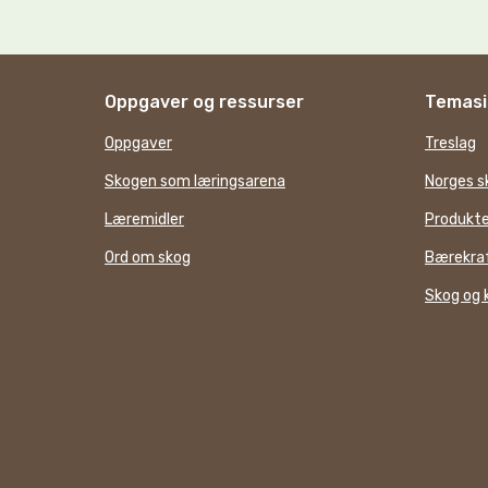
Oppgaver og ressurser
Temasi
Oppgaver
Treslag
Skogen som læringsarena
Norges s
Læremidler
Produkte
Ord om skog
Bærekraf
Skog og 