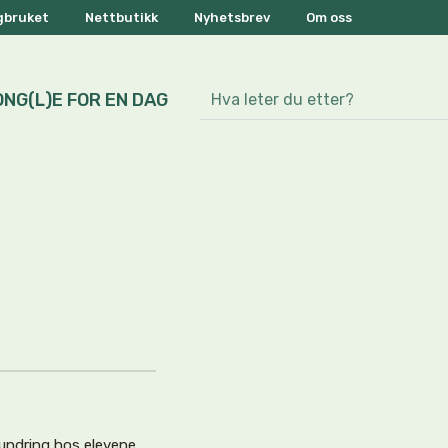
ogbruket
Nettbutikk
Nyhetsbrev
Om oss
ONG(L)E FOR EN DAG
undring hos elevene