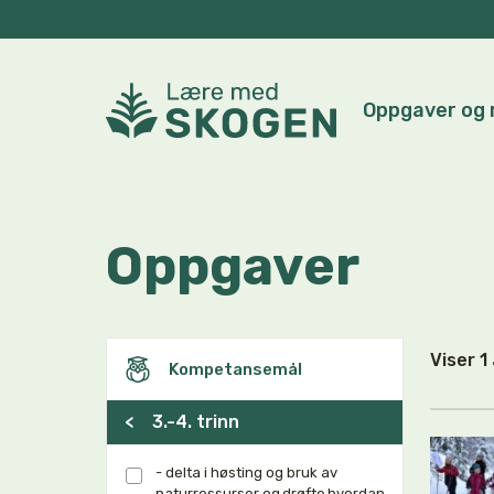
Oppgaver og 
Oppgaver
Viser 
Kompetansemål
<
3.-4. trinn
- delta i høsting og bruk av
naturressurser og drøfte hvordan