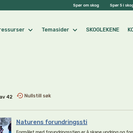
Spør om skog
Spør 5 i sk
ressurser
Temasider
SKOGLEKENE
K
Nullstill søk
1 av 42
Naturens forundringssti
Formålet med forundringsstien er å skape undring og for