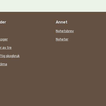
der
Annet
Nyhetsbrev
koger
Nyheter
r av tre
tig skogbruk
klima