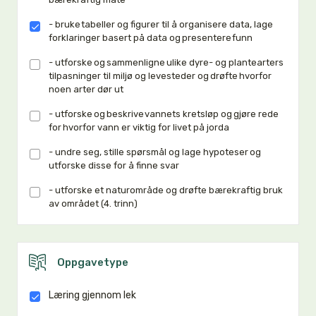
- bruke tabeller og figurer til å organisere data, lage
forklaringer basert på data og presentere funn
- utforske og sammenligne ulike dyre- og plantearters
tilpasninger til miljø og levesteder og drøfte hvorfor
noen arter dør ut
- utforske og beskrive vannets kretsløp og gjøre rede
for hvorfor vann er viktig for livet på jorda
- undre seg, stille spørsmål og lage hypoteser og
utforske disse for å finne svar
- utforske et naturområde og drøfte bærekraftig bruk
av området (4. trinn)
Oppgavetype
Læring gjennom lek