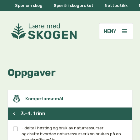
Spør om skog
Spør 5 i skogbruket
Nettbutikk
Oppgaver
Kompetansemål
<
3.-4. trinn
- delta i høsting og bruk av naturressurser
og drøfte hvordan naturressurser kan brukes på en
bærekraftig måte