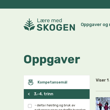
Oppgaver og 
Oppgaver
Viser 
Kompetansemål
<
3.-4. trinn
- delta i høsting og bruk av
naturressurser og drøfte hvordan