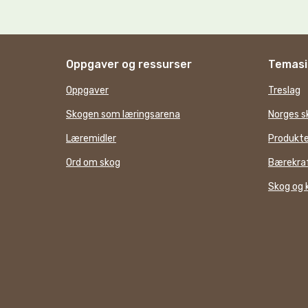
Oppgaver og ressurser
Temasi
Oppgaver
Treslag
Skogen som læringsarena
Norges s
Læremidler
Produkte
Ord om skog
Bærekraf
Skog og 