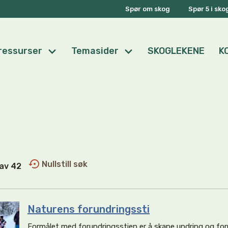
Spør om skog
Spør 5 i sk
ressurser
Temasider
SKOGLEKENE
K
Nullstill søk
1 av 42
Naturens forundringssti
Formålet med forundringsstien er å skape undring og for