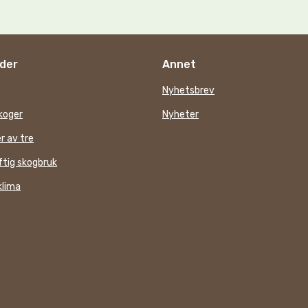
der
Annet
Nyhetsbrev
koger
Nyheter
r av tre
tig skogbruk
klima