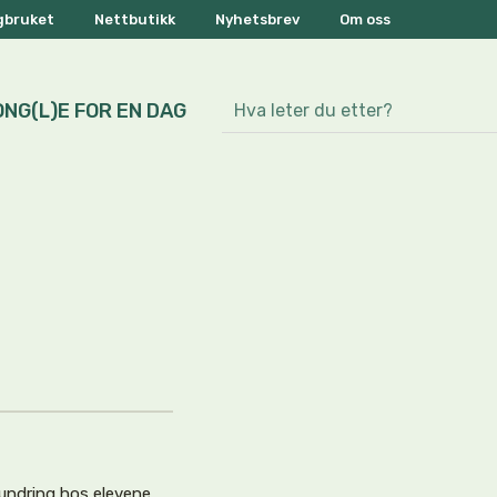
ogbruket
Nettbutikk
Nyhetsbrev
Om oss
ONG(L)E FOR EN DAG
undring hos elevene