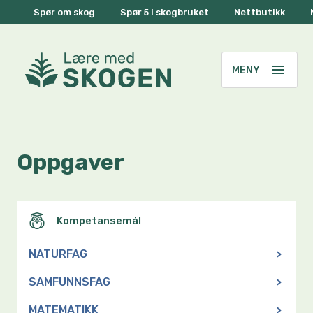
Spør om skog
Spør 5 i skogbruket
Nettbutikk
Oppgaver
Kompetansemål
NATURFAG
>
SAMFUNNSFAG
>
MATEMATIKK
>