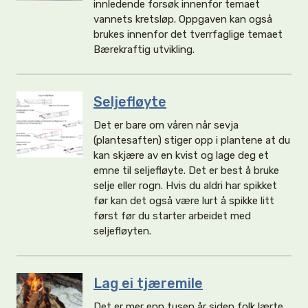
innledende forsøk innenfor temaet
vannets kretsløp. Oppgaven kan også
brukes innenfor det tverrfaglige temaet
Bærekraftig utvikling.
Seljefløyte
Det er bare om våren når sevja
(plantesaften) stiger opp i plantene at du
kan skjære av en kvist og lage deg et
emne til seljefløyte. Det er best å bruke
selje eller rogn. Hvis du aldri har spikket
før kan det også være lurt å spikke litt
først før du starter arbeidet med
seljefløyten.
Lag ei tjæremile
Det er mer enn tusen år siden folk lærte