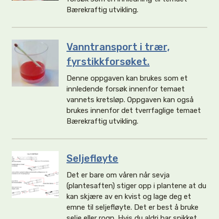
Bærekraftig utvikling.
Vanntransport i trær,
fyrstikkforsøket.
Denne oppgaven kan brukes som et
innledende forsøk innenfor temaet
vannets kretsløp. Oppgaven kan også
brukes innenfor det tverrfaglige temaet
Bærekraftig utvikling.
Seljefløyte
Det er bare om våren når sevja
(plantesaften) stiger opp i plantene at du
kan skjære av en kvist og lage deg et
emne til seljefløyte. Det er best å bruke
selje eller rogn. Hvis du aldri har spikket