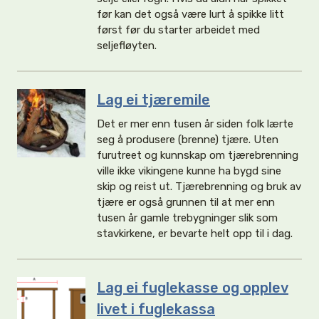
før kan det også være lurt å spikke litt
først før du starter arbeidet med
seljefløyten.
Lag ei tjæremile
Det er mer enn tusen år siden folk lærte
seg å produsere (brenne) tjære. Uten
furutreet og kunnskap om tjærebrenning
ville ikke vikingene kunne ha bygd sine
skip og reist ut. Tjærebrenning og bruk av
tjære er også grunnen til at mer enn
tusen år gamle trebygninger slik som
stavkirkene, er bevarte helt opp til i dag.
Lag ei fuglekasse og opplev
livet i fuglekassa