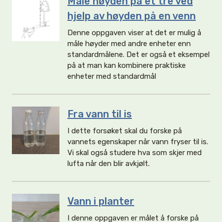
Måle høyden på et tre ved
hjelp av høyden på en venn
Denne oppgaven viser at det er mulig å
måle høyder med andre enheter enn
standardmålene. Det er også et eksempel
på at man kan kombinere praktiske
enheter med standardmål
Fra vann til is
I dette forsøket skal du forske på
vannets egenskaper når vann fryser til is.
Vi skal også studere hva som skjer med
lufta når den blir avkjølt.
Vann i planter
I denne oppgaven er målet å forske på