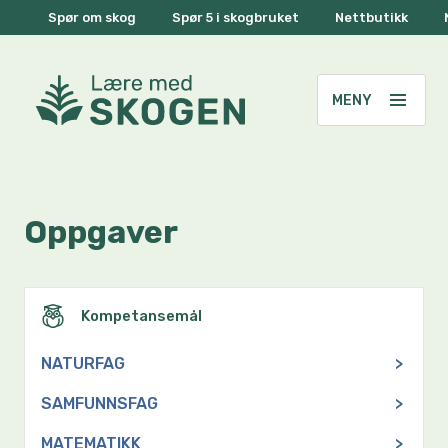
Spør om skog
Spør 5 i skogbruket
Nettbutikk
Oppgaver
Kompetansemål
NATURFAG
>
SAMFUNNSFAG
>
MATEMATIKK
>