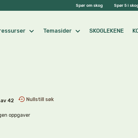
Spør om skog
Spør 5 i sk
ressurser
Temasider
SKOGLEKENE
K
Nullstill søk
0 av 42
gen oppgaver