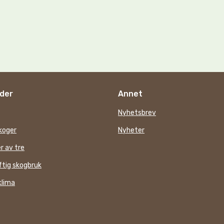
der
Annet
Nyhetsbrev
koger
Nyheter
r av tre
tig skogbruk
klima