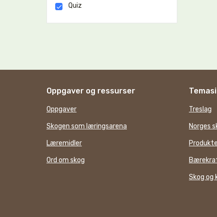
Quiz
Oppgaver og ressurser
Temasi
Oppgaver
Treslag
Skogen som læringsarena
Norges s
Læremidler
Produkte
Ord om skog
Bærekraf
Skog og 