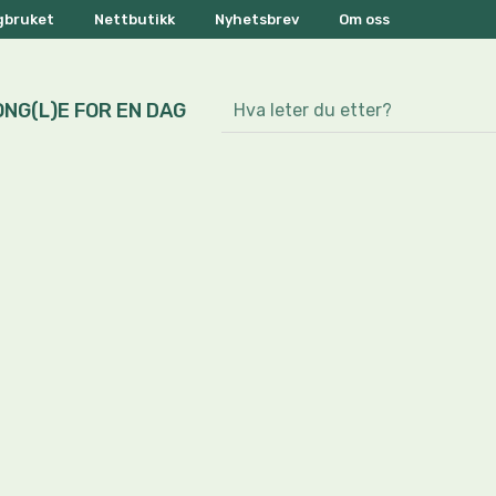
ogbruket
Nettbutikk
Nyhetsbrev
Om oss
ONG(L)E FOR EN DAG