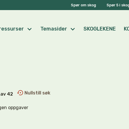
Spør om skog
Spør 5 i sk
ressurser
Temasider
SKOGLEKENE
K
Nullstill søk
0 av 42
gen oppgaver