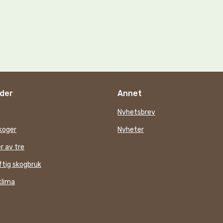
der
Annet
Nyhetsbrev
koger
Nyheter
r av tre
tig skogbruk
klima