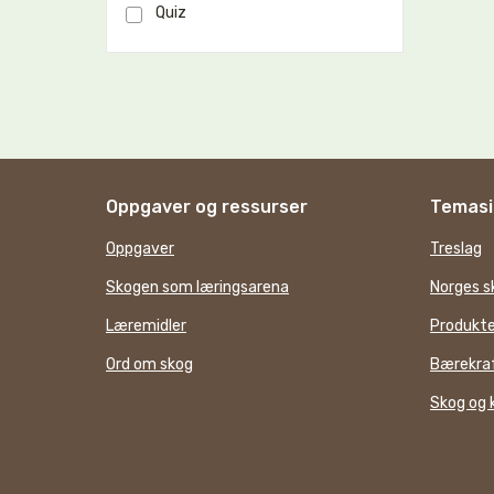
Quiz
Oppgaver og ressurser
Temasi
Oppgaver
Treslag
Skogen som læringsarena
Norges s
Læremidler
Produkte
Ord om skog
Bærekraf
Skog og 