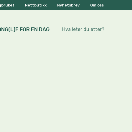
ogbruket
Nettbutikk
Nyhetsbrev
Om oss
ONG(L)E FOR EN DAG