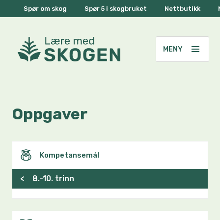
Spør om skog
Spør 5 i skogbruket
Nettbutikk
Oppgaver
Kompetansemål
<
8.-10. trinn