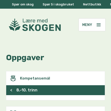
Spør om skog
Spør 5 i skogbruket
Nettbutikk
Oppgaver
Kompetansemål
<
8.-10. trinn