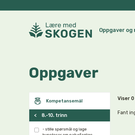
Oppgaver og 
Oppgaver
Viser 
Kompetansemål
Fant in
<
8.-10. trinn
- stille spørsmål og lage
hypoteser om naturfaglige