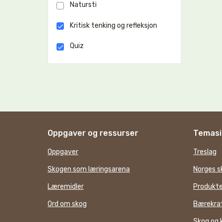
Natursti
Kritisk tenking og refleksjon
Quiz
Oppgaver og ressurser
Temasi
Oppgaver
Treslag
Skogen som læringsarena
Norges s
Læremidler
Produkte
Ord om skog
Bærekraf
Skog og 