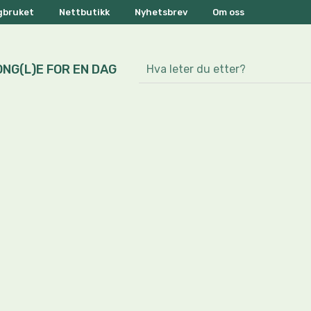
ogbruket
Nettbutikk
Nyhetsbrev
Om oss
ONG(L)E FOR EN DAG