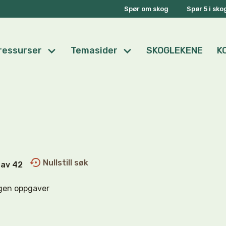
Spør om skog
Spør 5 i sk
ressurser
Temasider
SKOGLEKENE
K
Nullstill søk
0 av 42
gen oppgaver