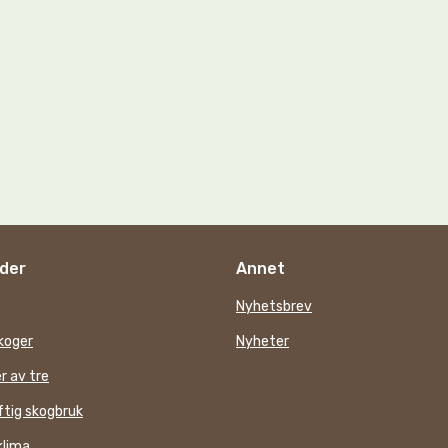
der
Annet
Nyhetsbrev
koger
Nyheter
r av tre
tig skogbruk
klima