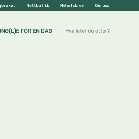
ogbruket
Nettbutikk
Nyhetsbrev
Om oss
ONG(L)E FOR EN DAG