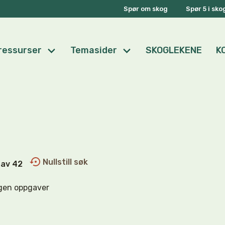
Spør om skog
Spør 5 i sk
ressurser
Temasider
SKOGLEKENE
K
Nullstill søk
0 av 42
gen oppgaver