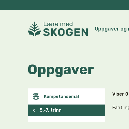
Oppgaver og 
Oppgaver
Viser 
Kompetansemål
Fant in
<
5.-7. trinn