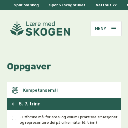
Spør om skog
Spør 5 i skogbruket
Nettbutikk
Oppgaver
Kompetansemål
<
5.-7. trinn
- utforske mål for areal og volum i praktiske situasjoner
og representere dei på ulike måtar (6. trinn)