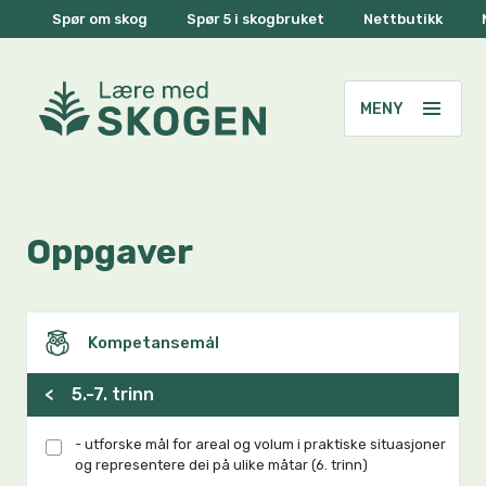
Spør om skog
Spør 5 i skogbruket
Nettbutikk
Oppgaver
Kompetansemål
<
5.-7. trinn
- utforske mål for areal og volum i praktiske situasjoner
og representere dei på ulike måtar (6. trinn)