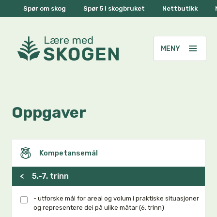
Spør om skog
Spør 5 i skogbruket
Nettbutikk
Oppgaver
Kompetansemål
<
5.-7. trinn
- utforske mål for areal og volum i praktiske situasjoner
og representere dei på ulike måtar (6. trinn)