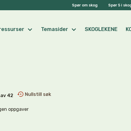
Spør om skog
Spør 5 i sk
ressurser
Temasider
SKOGLEKENE
K
Nullstill søk
0 av 42
gen oppgaver