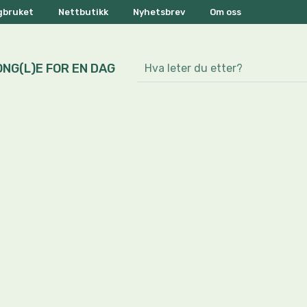
ogbruket
Nettbutikk
Nyhetsbrev
Om oss
ONG(L)E FOR EN DAG