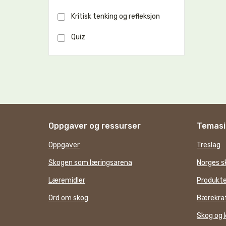
Kritisk tenking og refleksjon
Quiz
Oppgaver og ressurser
Temasi
Oppgaver
Treslag
Skogen som læringsarena
Norges s
Læremidler
Produkte
Ord om skog
Bærekraf
Skog og 