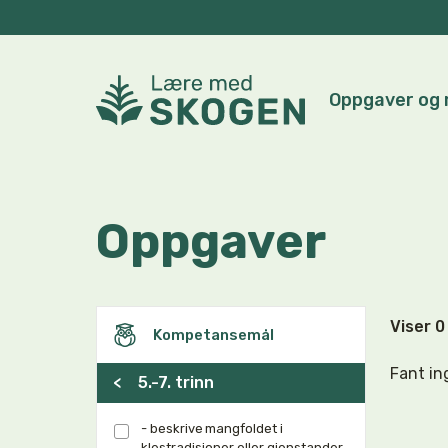
Oppgaver og 
Oppgaver
Viser 
Kompetansemål
Fant in
<
5.-7. trinn
- beskrive mangfoldet i
klestradisjoner eller gjenstander,