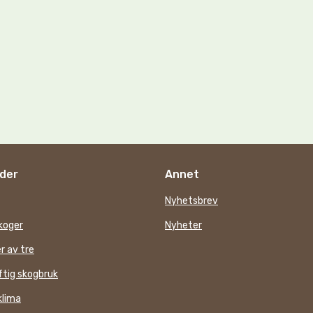
der
Annet
Nyhetsbrev
koger
Nyheter
r av tre
tig skogbruk
klima