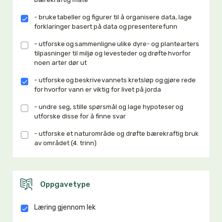
- bruke tabeller og figurer til å organisere data, lage
forklaringer basert på data og presentere funn
- utforske og sammenligne ulike dyre- og plantearters
tilpasninger til miljø og levesteder og drøfte hvorfor
noen arter dør ut
- utforske og beskrive vannets kretsløp og gjøre rede
for hvorfor vann er viktig for livet på jorda
- undre seg, stille spørsmål og lage hypoteser og
utforske disse for å finne svar
- utforske et naturområde og drøfte bærekraftig bruk
av området (4. trinn)
Oppgavetype
Læring gjennom lek