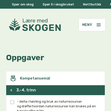
Spør om skog
Spør 5 i skogbruket
Nettbutikk
Oppgaver
Kompetansemål
<
3.-4. trinn
- delta i høsting og bruk av naturressurser
og drøfte hvordan naturressurser kan brukes på en
bærekraftig måte