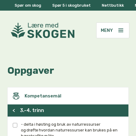
Spør om skog
Spør 5 i skogbruket
Nettbutikk
Oppgaver
Kompetansemål
<
3.-4. trinn
- delta i høsting og bruk av naturressurser
og drøfte hvordan naturressurser kan brukes på en
bærekraftig måte