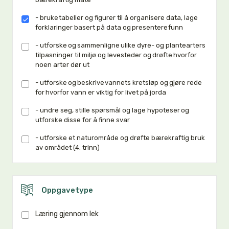
- bruke tabeller og figurer til å organisere data, lage
forklaringer basert på data og presentere funn
- utforske og sammenligne ulike dyre- og plantearters
tilpasninger til miljø og levesteder og drøfte hvorfor
noen arter dør ut
- utforske og beskrive vannets kretsløp og gjøre rede
for hvorfor vann er viktig for livet på jorda
- undre seg, stille spørsmål og lage hypoteser og
utforske disse for å finne svar
- utforske et naturområde og drøfte bærekraftig bruk
av området (4. trinn)
Oppgavetype
Læring gjennom lek