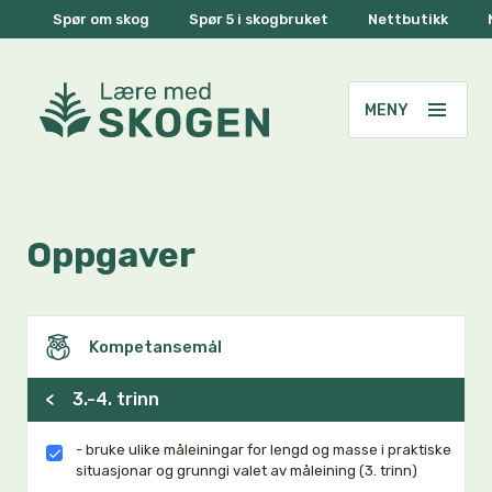
Spør om skog
Spør 5 i skogbruket
Nettbutikk
Oppgaver
Kompetansemål
<
3.-4. trinn
- bruke ulike måleiningar for lengd og masse i praktiske
situasjonar og grunngi valet av måleining (3. trinn)