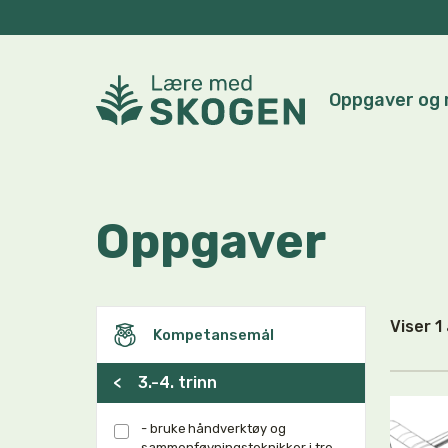
Oppgaver og 
Oppgaver
Viser 
Kompetansemål
<
3.-4. trinn
- bruke håndverktøy og
sammenføyningsteknikker i tre,