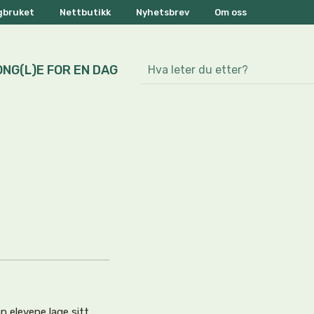
ogbruket
Nettbutikk
Nyhetsbrev
Om oss
ONG(L)E FOR EN DAG
n elevene lage sitt