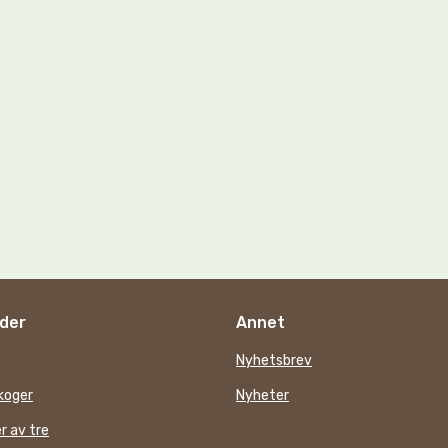
der
Annet
Nyhetsbrev
koger
Nyheter
r av tre