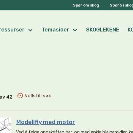
Spør om skog
Spør 5 i sk
ressurser
Temasider
SKOGLEKENE
K
Nullstill søk
1 av 42
Modellfly med motor
Ved å følge oppskriften her, og med enkle hjelpemidler, ka