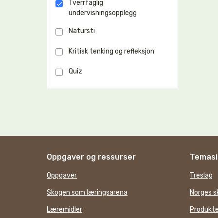
Tverrfaglig
undervisningsopplegg
Natursti
Kritisk tenking og refleksjon
Quiz
Oppgaver og ressurser
Temasi
Oppgaver
Treslag
Skogen som læringsarena
Norges s
Læremidler
Produkte