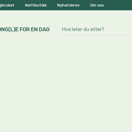
ogbruket
Nettbutikk
Nyhetsbrev
Om oss
ONG(L)E FOR EN DAG