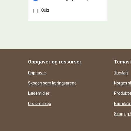
Quiz
Oppgaver og ressurser
Temasi
Oppgaver
Treslag
Skogen som læringsarena
Norges s
Læremidler
Produkte
Ord om skog
Bærekraf
Skog og 