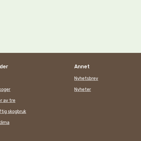
der
Annet
Nyhetsbrev
koger
Nyheter
r av tre
tig skogbruk
klima