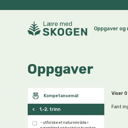
Oppgaver og 
Oppgaver
Viser 
Kompetansemål
Fant in
<
1.-2. trinn
- utforske et naturområde i
nærmiljøet og beskrive hvordan