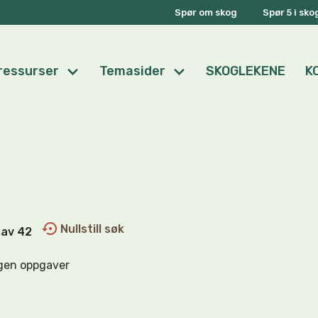
Spør om skog
Spør 5 i sk
ressurser
Temasider
SKOGLEKENE
K
Nullstill søk
0 av 42
gen oppgaver