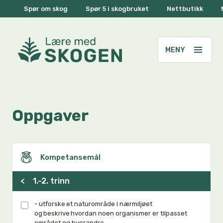
Spør om skog
Spør 5 i skogbruket
Nettbutikk
Oppgaver
Kompetansemål
<
1.-2. trinn
- utforske et naturområde i nærmiljøet
og beskrive hvordan noen organismer er tilpasset
området og hverandre