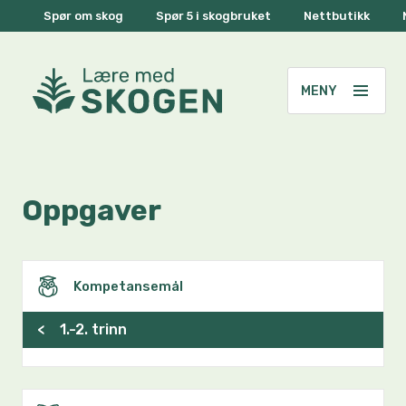
Spør om skog
Spør 5 i skogbruket
Nettbutikk
Oppgaver
Kompetansemål
<
1.-2. trinn