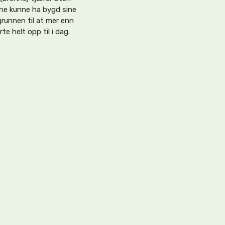
ene kunne ha bygd sine
grunnen til at mer enn
e helt opp til i dag.