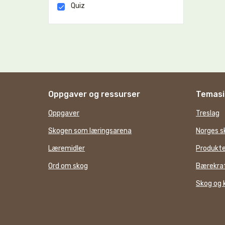
Quiz
Oppgaver og ressurser
Temasi
Oppgaver
Treslag
Skogen som læringsarena
Norges s
Læremidler
Produkte
Ord om skog
Bærekraf
Skog og 