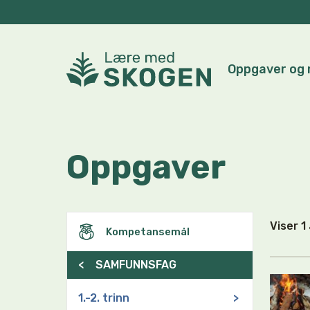
Oppgaver og 
Oppgaver
Viser 
Kompetansemål
<
SAMFUNNSFAG
1.-2. trinn
>