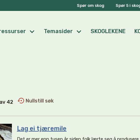
Spør om skog
Spør 5 i sk
ressurser
Temasider
SKOGLEKENE
K
Nullstill søk
1 av 42
Lag ei tjæremile
Det er mer enn tusen år siden folk lærte seg å produsere