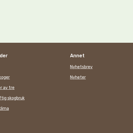
der
Annet
Nyhetsbrev
koger
Nyheter
r av tre
tig skogbruk
klima