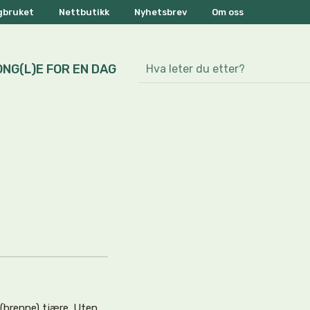
ogbruket
Nettbutikk
Nyhetsbrev
Om oss
ONG(L)E FOR EN DAG
 (brenne) tjære. Uten