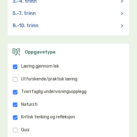
3.-4. trinn
>
5.-7. trinn
>
8.-10. trinn
>
Oppgavetype
Læring gjennom lek
Utforskende/praktisk læring
Tverrfaglig undervisningsopplegg
Natursti
Kritisk tenking og refleksjon
Quiz