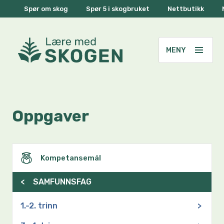
Spør om skog
Spør 5 i skogbruket
Nettbutikk
Oppgaver
Kompetansemål
<
SAMFUNNSFAG
1.-2. trinn
>