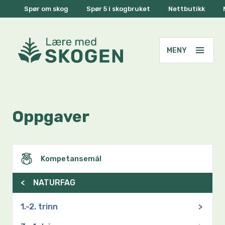
Spør om skog
Spør 5 i skogbruket
Nettbutikk
Oppgaver
Kompetansemål
<
NATURFAG
1.-2. trinn
>