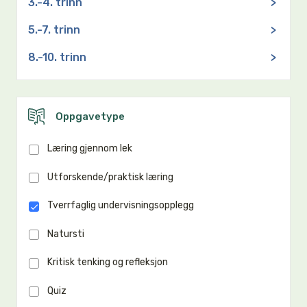
3.-4. trinn
>
5.-7. trinn
>
8.-10. trinn
>
Oppgavetype
Læring gjennom lek
Utforskende/praktisk læring
Tverrfaglig undervisningsopplegg
Natursti
Kritisk tenking og refleksjon
Quiz