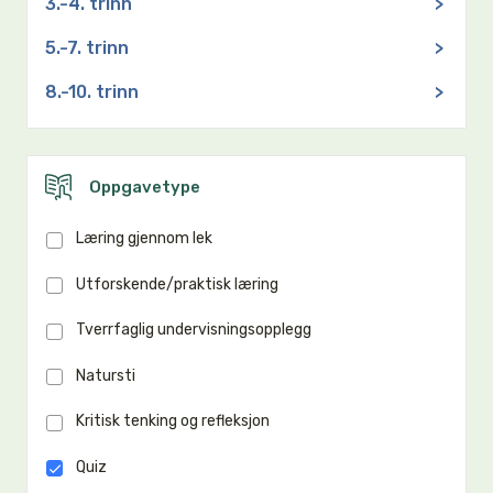
3.-4. trinn
>
5.-7. trinn
>
8.-10. trinn
>
Oppgavetype
Læring gjennom lek
Utforskende/praktisk læring
Tverrfaglig undervisningsopplegg
Natursti
Kritisk tenking og refleksjon
Quiz