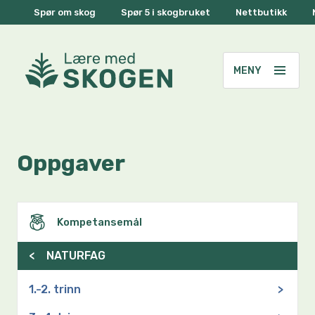
Spør om skog
Spør 5 i skogbruket
Nettbutikk
Oppgaver
Kompetansemål
<
NATURFAG
1.-2. trinn
>