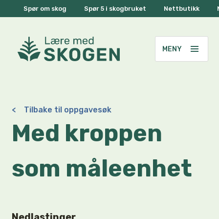
Spør om skog
Spør 5 i skogbruket
Nettbutikk
<
Tilbake til oppgavesøk
Med kroppen
som måleenhet
Nedlastinger