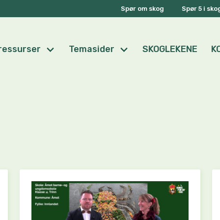
Spør om skog
Spør 5 i sk
ressurser
Temasider
SKOGLEKENE
K