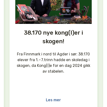
38.170 nye kong(l)er i
skogen!
Fra Finnmark i nord til Agder i sør: 38.170
elever fra 1. – 7.trinn hadde en skoledag i
skogen, da Kong(l)e for en dag 2024 gikk
av stabelen.
Les mer