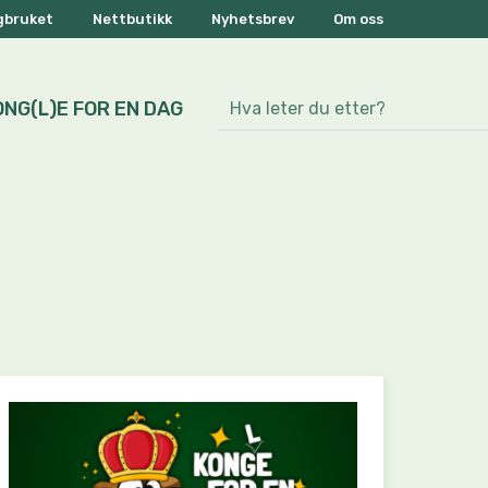
ogbruket
Nettbutikk
Nyhetsbrev
Om oss
ONG(L)E FOR EN DAG