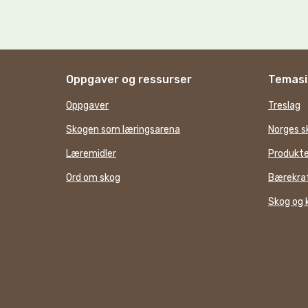
Oppgaver og ressurser
Temasi
Oppgaver
Treslag
Skogen som læringsarena
Norges s
Læremidler
Produkte
Ord om skog
Bærekraf
Skog og 