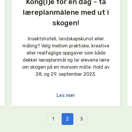
Kong(l)e for en dag - ta
læreplanmålene med ut i
skogen!
Insektshotell, landskapskunst eller
måling? Velg mellom praktiske, kreative
eller realfaglige oppgaver som både
dekker læreplanmål og lar elevene lære
om skogen på en morsom måte. Hold av
28. og 29. september 2023.
Les mer
1
2
3