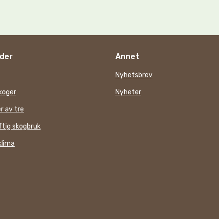
der
Annet
Nyhetsbrev
koger
Nyheter
r av tre
tig skogbruk
klima