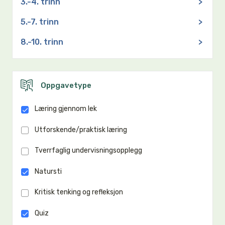
3.-4. trinn
>
5.-7. trinn
>
8.-10. trinn
>
Oppgavetype
Læring gjennom lek
Utforskende/praktisk læring
Tverrfaglig undervisningsopplegg
Natursti
Kritisk tenking og refleksjon
Quiz