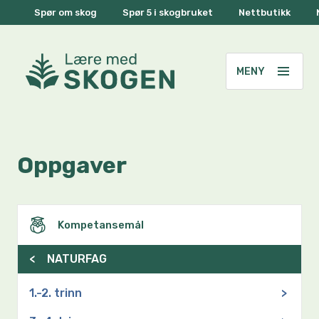
Spør om skog
Spør 5 i skogbruket
Nettbutikk
Oppgaver
Kompetansemål
<
NATURFAG
1.-2. trinn
>