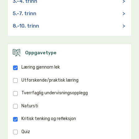
3.-4. trinn
>
5.-7. trinn
>
8.-10. trinn
>
Oppgavetype
Læring gjennom lek
Utforskende/praktisk læring
Tverrfaglig undervisningsopplegg
Natursti
Kritisk tenking og refleksjon
Quiz