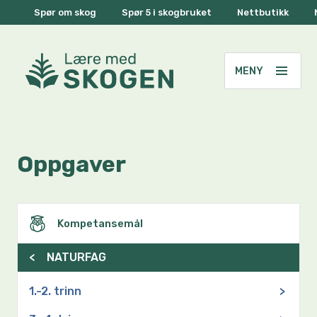
Spør om skog
Spør 5 i skogbruket
Nettbutikk
Oppgaver
Kompetansemål
<
NATURFAG
1.-2. trinn
>