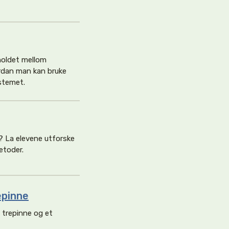
holdet mellom
ordan man kan bruke
stemet.
? La elevene utforske
etoder.
epinne
 trepinne og et