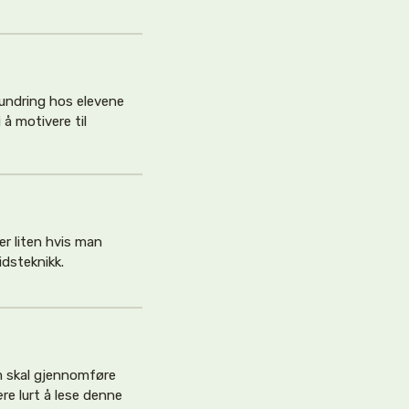
undring hos elevene
 å motivere til
r liten hvis man
idsteknikk.
m skal gjennomføre
re lurt å lese denne