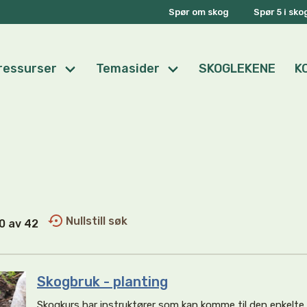
Spør om skog
Spør 5 i sk
ressurser
Temasider
SKOGLEKENE
K
Nullstill søk
40 av 42
Skogbruk - planting
Skogkurs har instruktører som kan komme til den enkelt