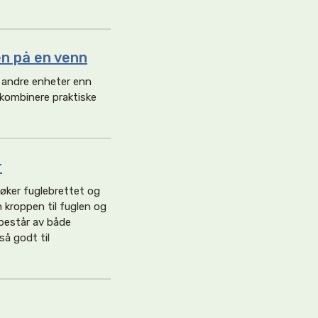
en på en venn
 andre enheter enn
kombinere praktiske
r
søker fuglebrettet og
m kroppen til fuglen og
 består av både
å godt til