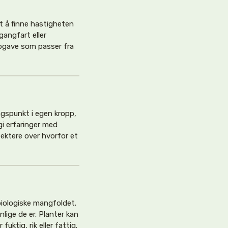
et å finne hastigheten
gangfart eller
gave som passer fra
gspunkt i egen kropp,
gi erfaringer med
lektere over hvorfor et
biologiske mangfoldet.
lige de er. Planter kan
fuktig, rik eller fattig.