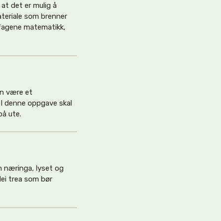
 at det er mulig å
ateriale som brenner
l fagene matematikk,
an være et
. I denne oppgave skal
på ute.
m næringa, lyset og
dei trea som bør