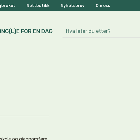
ogbruket
Nettbutikk
Nyhetsbrev
Om oss
ONG(L)E FOR EN DAG
e skole og gjennomføre