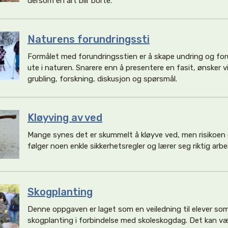
dersom én art blir borte.
Naturens forundringssti
Formålet med forundringsstien er å skape undring og for
ute i naturen. Snarere enn å presentere en fasit, ønsker vi
grubling, forskning, diskusjon og spørsmål.
Kløyving av ved
Mange synes det er skummelt å kløyve ved, men risikoen e
følger noen enkle sikkerhetsregler og lærer seg riktig arbe
Skogplanting
Denne oppgaven er laget som en veiledning til elever so
skogplanting i forbindelse med skoleskogdag. Det kan væ