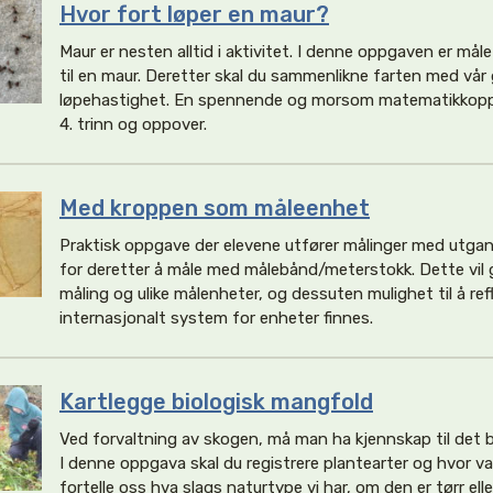
Hvor fort løper en maur?
Maur er nesten alltid i aktivitet. I denne oppgaven er mål
til en maur. Deretter skal du sammenlikne farten med vår 
løpehastighet. En spennende og morsom matematikkopp
4. trinn og oppover.
Med kroppen som måleenhet
Praktisk oppgave der elevene utfører målinger med utgan
for deretter å måle med målebånd/meterstokk. Dette vil 
måling og ulike målenheter, og dessuten mulighet til å ref
internasjonalt system for enheter finnes.
Kartlegge biologisk mangfold
Ved forvaltning av skogen, må man ha kjennskap til det 
I denne oppgava skal du registrere plantearter og hvor van
fortelle oss hva slags naturtype vi har, om den er tørr eller 