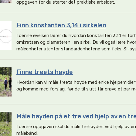
oppgaven før du starter det praktiske arbeidet.
Finn konstanten 3,14 i sirkelen
I denne øvelsen lærer du hvordan konstanten 3,14 er for
omkretsen og diameteren i en sirkel. Du vil også lære hv
måleenheter utenfor standardenhetene som f.eks. SI-sy
Finne treets høyde
Hvordan kan vi måle treets høyde med enkle hjelpemidler
og komme med forslag, før de til slutt får prøve et par m
Måle høyden på et tre ved hjelp av en tr
I denne oppgaven skal du måle trehøyden ved hjelp av en
målebånd.