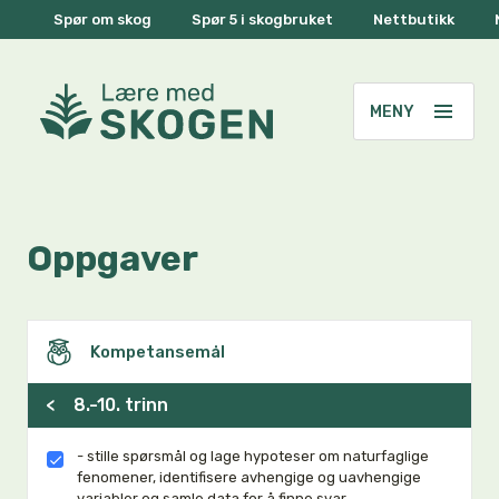
Spør om skog
Spør 5 i skogbruket
Nettbutikk
Oppgaver
Kompetansemål
<
8.-10. trinn
- stille spørsmål og lage hypoteser om naturfaglige
fenomener, identifisere avhengige og uavhengige
variabler og samle data for å finne svar