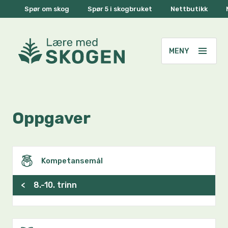
Spør om skog
Spør 5 i skogbruket
Nettbutikk
Oppgaver
Kompetansemål
<
8.-10. trinn