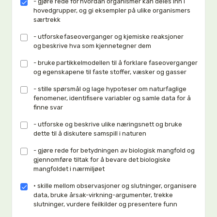
- gjøre rede for hvordan organismer kan deles inn i
hovedgrupper, og gi eksempler på ulike organismers
særtrekk
- utforske faseoverganger og kjemiske reaksjoner
og beskrive hva som kjennetegner dem
- bruke partikkelmodellen til å forklare faseoverganger
og egenskapene til faste stoffer, væsker og gasser
- stille spørsmål og lage hypoteser om naturfaglige
fenomener, identifisere variabler og samle data for å
finne svar
- utforske og beskrive ulike næringsnett og bruke
dette til å diskutere samspill i naturen
- gjøre rede for betydningen av biologisk mangfold og
gjennomføre tiltak for å bevare det biologiske
mangfoldet i nærmiljøet
• skille mellom observasjoner og slutninger, organisere
data, bruke årsak-virkning-argumenter, trekke
slutninger, vurdere feilkilder og presentere funn