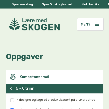
Spør om skog
Spør 5 i skogbruket
Nettbutikk
Oppgaver
Kompetansemål
<
5.-7. trinn
- designe og lage et produkt basert på brukerbehov