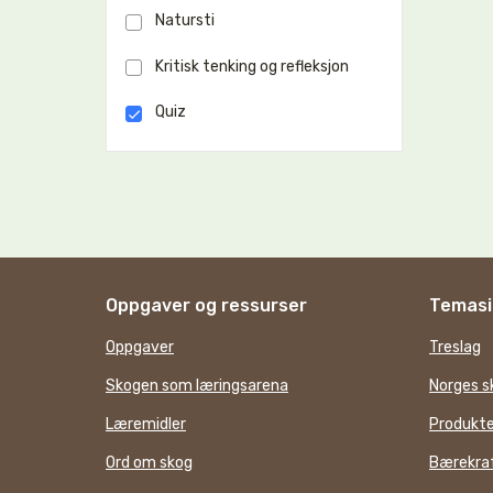
Natursti
Kritisk tenking og refleksjon
Quiz
Oppgaver og ressurser
Temasi
Oppgaver
Treslag
Skogen som læringsarena
Norges s
Læremidler
Produkte
Ord om skog
Bærekraf