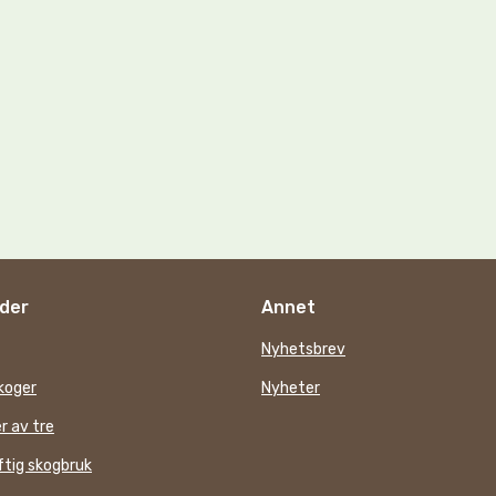
der
Annet
Nyhetsbrev
koger
Nyheter
r av tre
tig skogbruk