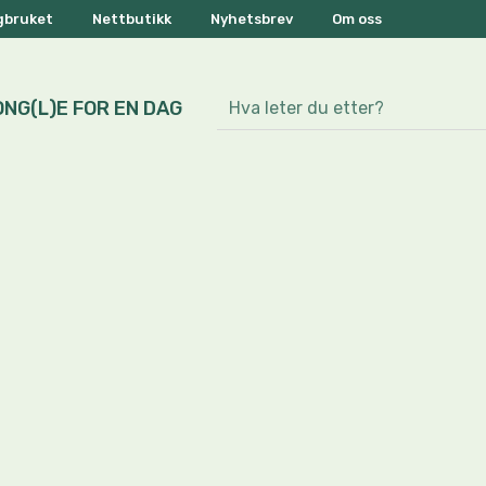
ogbruket
Nettbutikk
Nyhetsbrev
Om oss
ONG(L)E FOR EN DAG