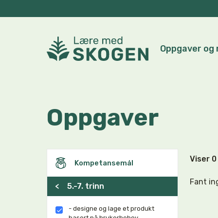
Oppgaver og 
Oppgaver
Viser 
Kompetansemål
Fant in
<
5.-7. trinn
- designe og lage et produkt
basert på brukerbehov