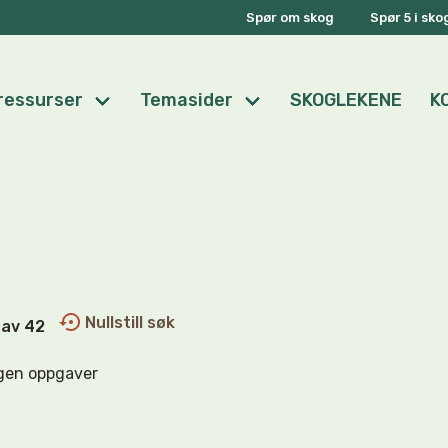
Spør om skog
Spør 5 i sk
ressurser
Temasider
SKOGLEKENE
K
Nullstill søk
0 av 42
gen oppgaver