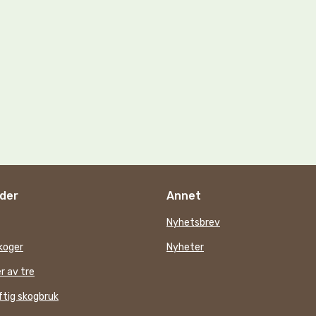
der
Annet
Nyhetsbrev
koger
Nyheter
r av tre
tig skogbruk