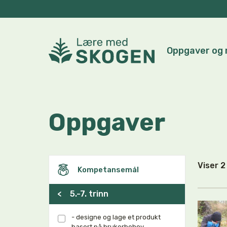
Oppgaver og 
Oppgaver
Viser 
Kompetansemål
<
5.-7. trinn
- designe og lage et produkt
basert på brukerbehov