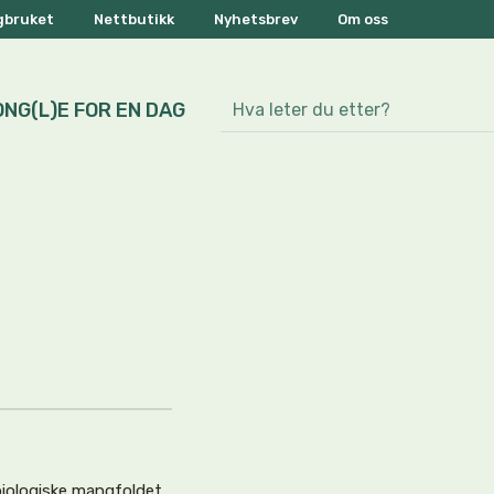
ogbruket
Nettbutikk
Nyhetsbrev
Om oss
ONG(L)E FOR EN DAG
biologiske mangfoldet.