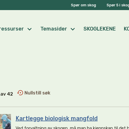
Spør om skog
Spør 5 i sk
ressurser
Temasider
SKOGLEKENE
K
Nullstill søk
2 av 42
Kartlegge biologisk mangfold
Ved forvaltning av skogen, må man ha kjennskap til det 