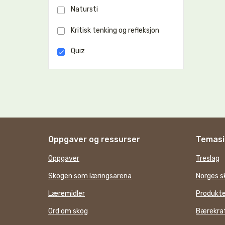
Natursti
Kritisk tenking og refleksjon
Quiz
Oppgaver og ressurser
Temasi
Oppgaver
Treslag
Skogen som læringsarena
Norges s
Læremidler
Produkte
Ord om skog
Bærekraf