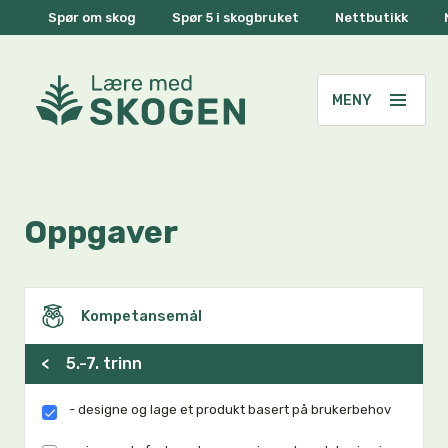
Spør om skog
Spør 5 i skogbruket
Nettbutikk
Oppgaver
Kompetansemål
<
5.-7. trinn
- designe og lage et produkt basert på brukerbehov