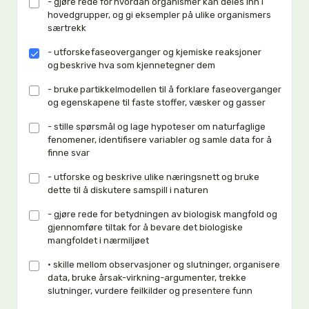
- gjøre rede for hvordan organismer kan deles inn i
hovedgrupper, og gi eksempler på ulike organismers
særtrekk
- utforske faseoverganger og kjemiske reaksjoner
og beskrive hva som kjennetegner dem
- bruke partikkelmodellen til å forklare faseoverganger
og egenskapene til faste stoffer, væsker og gasser
- stille spørsmål og lage hypoteser om naturfaglige
fenomener, identifisere variabler og samle data for å
finne svar
- utforske og beskrive ulike næringsnett og bruke
dette til å diskutere samspill i naturen
- gjøre rede for betydningen av biologisk mangfold og
gjennomføre tiltak for å bevare det biologiske
mangfoldet i nærmiljøet
• skille mellom observasjoner og slutninger, organisere
data, bruke årsak-virkning-argumenter, trekke
slutninger, vurdere feilkilder og presentere funn