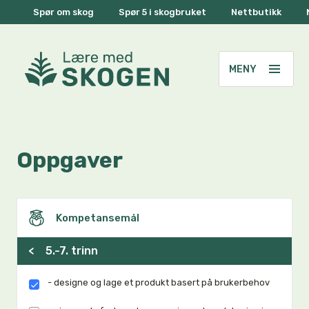
Spør om skog
Spør 5 i skogbruket
Nettbutikk
Oppgaver
Kompetansemål
<
5.-7. trinn
- designe og lage et produkt basert på brukerbehov