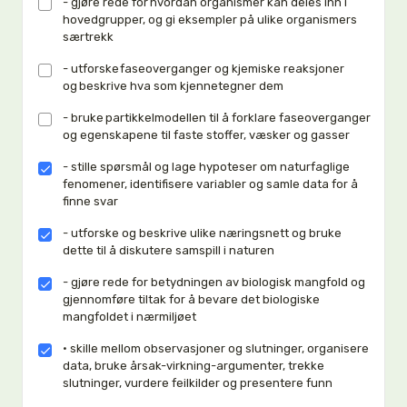
- gjøre rede for hvordan organismer kan deles inn i
hovedgrupper, og gi eksempler på ulike organismers
særtrekk
- utforske faseoverganger og kjemiske reaksjoner
og beskrive hva som kjennetegner dem
- bruke partikkelmodellen til å forklare faseoverganger
og egenskapene til faste stoffer, væsker og gasser
- stille spørsmål og lage hypoteser om naturfaglige
fenomener, identifisere variabler og samle data for å
finne svar
- utforske og beskrive ulike næringsnett og bruke
dette til å diskutere samspill i naturen
- gjøre rede for betydningen av biologisk mangfold og
gjennomføre tiltak for å bevare det biologiske
mangfoldet i nærmiljøet
• skille mellom observasjoner og slutninger, organisere
data, bruke årsak-virkning-argumenter, trekke
slutninger, vurdere feilkilder og presentere funn