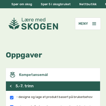
Spør om skog
Spør 5 i skogbruket
Nettbutikk
Oppgaver
Kompetansemål
<
5.-7. trinn
- designe og lage et produkt basert på brukerbehov