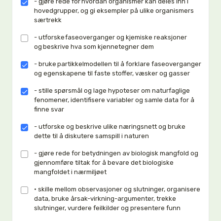
- gjøre rede for hvordan organismer kan deles inn i
hovedgrupper, og gi eksempler på ulike organismers
særtrekk
- utforske faseoverganger og kjemiske reaksjoner
og beskrive hva som kjennetegner dem
- bruke partikkelmodellen til å forklare faseoverganger
og egenskapene til faste stoffer, væsker og gasser
- stille spørsmål og lage hypoteser om naturfaglige
fenomener, identifisere variabler og samle data for å
finne svar
- utforske og beskrive ulike næringsnett og bruke
dette til å diskutere samspill i naturen
- gjøre rede for betydningen av biologisk mangfold og
gjennomføre tiltak for å bevare det biologiske
mangfoldet i nærmiljøet
• skille mellom observasjoner og slutninger, organisere
data, bruke årsak-virkning-argumenter, trekke
slutninger, vurdere feilkilder og presentere funn