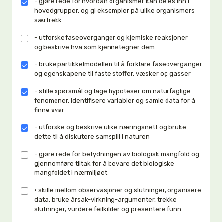
- gjøre rede for hvordan organismer kan deles inn i
hovedgrupper, og gi eksempler på ulike organismers
særtrekk
- utforske faseoverganger og kjemiske reaksjoner
og beskrive hva som kjennetegner dem
- bruke partikkelmodellen til å forklare faseoverganger
og egenskapene til faste stoffer, væsker og gasser
- stille spørsmål og lage hypoteser om naturfaglige
fenomener, identifisere variabler og samle data for å
finne svar
- utforske og beskrive ulike næringsnett og bruke
dette til å diskutere samspill i naturen
- gjøre rede for betydningen av biologisk mangfold og
gjennomføre tiltak for å bevare det biologiske
mangfoldet i nærmiljøet
• skille mellom observasjoner og slutninger, organisere
data, bruke årsak-virkning-argumenter, trekke
slutninger, vurdere feilkilder og presentere funn