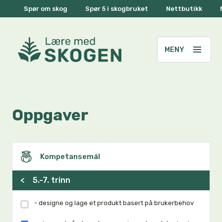
Spør om skog
Spør 5 i skogbruket
Nettbutikk
Oppgaver
Kompetansemål
<
5.-7. trinn
- designe og lage et produkt basert på brukerbehov